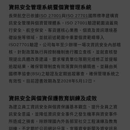
資訊安全管理系統暨個資管理系統
長榮航空已依據
ISO 27001
與
ISO 27701
國際標準建構資
訊安全管理與個資管理體系，ISO 27001驗證範圍涵蓋飛
行安全、航空保安、客貨運核心業務、個資及資訊環境基
礎設施等領域，並就前述範圍中重要個資範疇導入
ISO27701驗證。公司每年至少辦理一場次資訊安全內部稽
核，針對政策執行與控制機制進行獨立查核，並就查核發
現提出具體改善建議，要求權責單位限期完成修正並提報
追蹤結果，確保管理制度有效落實與持續精進。並藉由英
國標準協會(BSI)之驗證及定期追蹤審查，確保管理系統之
有效性。目前證書效期為至2028年5月12日。
資訊安全與個資保護教育訓練及成效
為建立員工資訊安全與個資保護基本觀念、提升全員之資
訊安全意識，並降低資訊安全事件之發生機率與資安事件
所造成之損害，除辦理國內外各部室社交工程演練及教育
訓練、不定期於公司網站分享、宣導資安新聞及資安訊息