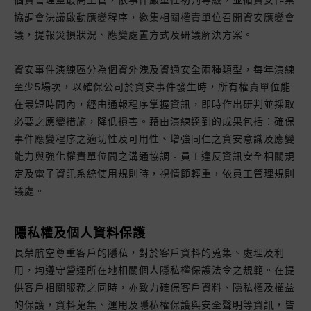
協調會決議啟動應變程序，邀集相關權責單位召開資安應變會
議，提報災損狀況、應變處置方式及研議解決方案。
資安事件演練區分為個資外洩及資通安全兩種類型，每年演練
至少5場次，以確保公司於資安事件發生時，所有權責單位能
在最短時間內，經由通報程序掌握資訊，即時作出研判並採取
必要之應變措施，降低損害。藉由演練達到的成果包括：確保
事件應變程序之適切性及可用性、增強同仁之資安意識及應變
能力與強化權責單位間之溝通協調。員工違反資訊安全相關規
定及電子資訊系統使用規則時，視情節輕重，依員工管理規則
議處。
隱私權及個人資料保護
長榮航空尊重客戶的隱私，對於客戶資料的蒐集、處理及利
用，均遵守營運所在地相關個人隱私權保護法令之規範。在提
供客戶相關服務之同時，亦致力確保客戶資料、隱私權及權益
的保護，資料蒐集、運用及隱私權保護與安全聲明等資訊，皆