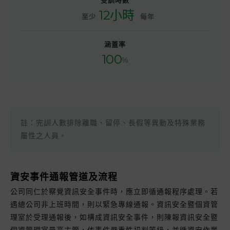
受訓時數
12小時
至少
每年
涵蓋率
100
%
註：完訓人數排除離職、留停、長假等異動及特殊業務
屬性之人員。
資安事件通報管道及流程
公司同仁於察覺資訊安全事件時，應立即循通報程序處理。若
遇總公司非上班時間，則以緊急專線通報。資訊安全暨個資管
理室於受理通報後，如構成資訊安全事件，則陳報資訊安全暨
個資管理室最高主管，依事件嚴重性初判等級，並循資安作業