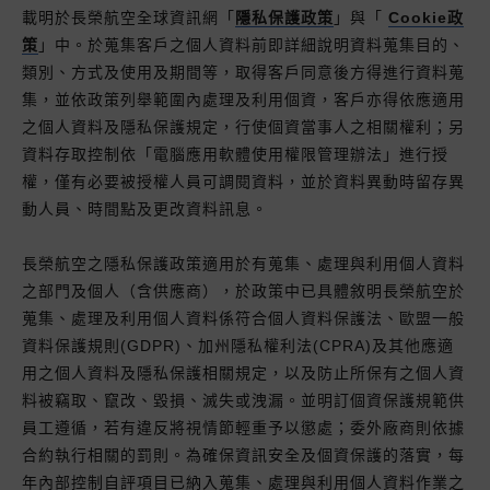
載明於長榮航空全球資訊網「
隱私保護政策
」與「
Cookie政
策
」中。於蒐集客戶之個人資料前即詳細說明資料蒐集目的、
類別、方式及使用及期間等，取得客戶同意後方得進行資料蒐
集，並依政策列舉範圍內處理及利用個資，客戶亦得依應適用
之個人資料及隱私保護規定，行使個資當事人之相關權利；另
資料存取控制依「電腦應用軟體使用權限管理辦法」進行授
權，僅有必要被授權人員可調閱資料，並於資料異動時留存異
動人員、時間點及更改資料訊息。
長榮航空之隱私保護政策適用於有蒐集、處理與利用個人資料
之部門及個人（含供應商），於政策中已具體敘明長榮航空於
蒐集、處理及利用個人資料係符合個人資料保護法、歐盟一般
資料保護規則(GDPR)、加州隱私權利法(CPRA)及其他應適
用之個人資料及隱私保護相關規定，以及防止所保有之個人資
料被竊取、竄改、毀損、滅失或洩漏。並明訂個資保護規範供
員工遵循，若有違反將視情節輕重予以懲處；委外廠商則依據
合約執行相關的罰則。為確保資訊安全及個資保護的落實，每
年內部控制自評項目已納入蒐集、處理與利用個人資料作業之