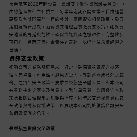
長榮航空2022年起設置「資訊安全暨個資保護委員會」，
由總經理擔任主任委員，每半年定期召開會議。藉由經營
高層及各部門高階主管的參與，審閱資安相關政策、發展
規劃及執行成效，落實資安治理並貫徹資安政策，維繫資
安體系的周延與韌性，確保資訊資產之機密性、完整性及
可用性，進而善盡社會責任的義務，以達企業永續經營之
目標。
資訊安全政策
衡酌公司之業務發展需求，訂定「確保資訊資產之機密
性、完整性、可用性，避免遭受內、外部蓄意或意外之威
脅」之資訊安全政策，要求長榮航空全體人員、與本公司
有業務往來之廠商及其員工、臨時雇員等，皆應遵守本政
策及相關管理機制之規範與程序。同時於官網揭露資訊安
全政策與隱私保護政策，以展現本公司對於維護資訊安全
和個資保護之承諾。
長榮航空資訊安全政策